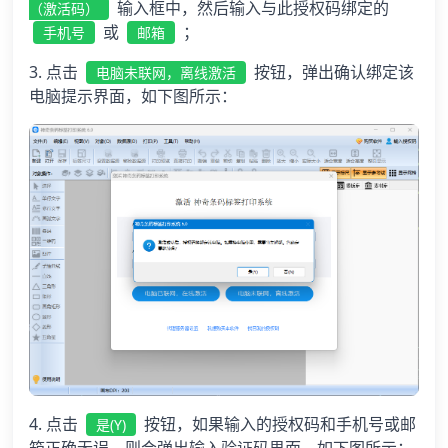
输入框中，然后输入与此授权码绑定的
（激活码）
或
；
手机号
邮箱
3. 点击
按钮，弹出确认绑定该
电脑未联网，离线激活
电脑提示界面，如下图所示：
4. 点击
按钮，如果输入的授权码和手机号或邮
是(Y)